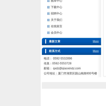
图库中心
下载中心
招聘中心
关于我们
在线留言
会员中心
最新文章
More
联系方式
More
电话： 0592-5532896
传真：0592-5553728
邮箱：
qxdz@qiaoxindz.com
公司地址：厦门市湖里区园山南路800号楼