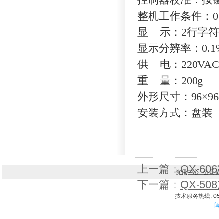
控制器校准：按
整机工作条件：
显
示：
2
行字符
显示分辨率：
0.
供
电：
220VAC
重
量：
200g
外形尺寸：
96
×
96
安装方式：盘装
上一篇：
QX-6
资讯中心
公司
下一篇：
QX-5
技术服务热线: 059
闽