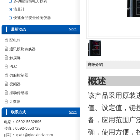
多功能智能电力仪表
流量计
快速食品安全检测仪器
最新动态
More
配电箱
通讯模块转换器
触摸屏
详细介绍
PLC
饲服控制器
概述
变频器
振动传感器
该产品采用原装
计数器
值、设定值，键
联系方式
More
备，应用范围广
电话： 0592-5532896
传真：0592-5553728
确，使用方便，
邮箱：
qxdz@qiaoxindz.com