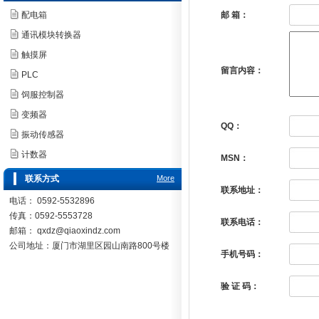
配电箱
邮 箱：
通讯模块转换器
触摸屏
留言内容：
PLC
饲服控制器
变频器
QQ：
振动传感器
计数器
MSN：
联系方式
More
联系地址：
电话： 0592-5532896
传真：0592-5553728
联系电话：
邮箱：
qxdz@qiaoxindz.com
公司地址：厦门市湖里区园山南路800号楼
手机号码：
验 证 码：